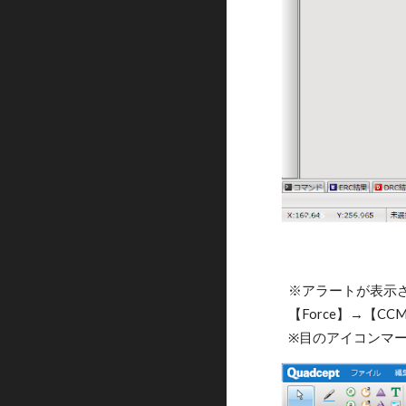
※アラートが表示
【Force】→【C
※目のアイコンマ