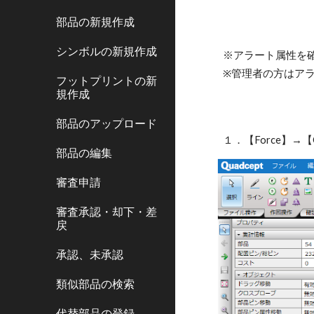
部品の新規作成
シンボルの新規作成
※アラート属性を
※管理者の方はア
フットプリントの新
規作成
部品のアップロード
１．【Force】→
部品の編集
審査申請
審査承認・却下・差
戻
承認、未承認
類似部品の検索
代替部品の登録